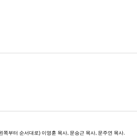
왼쪽부터 순서대로) 이영훈 목사, 문승근 목사, 문주연 목사.