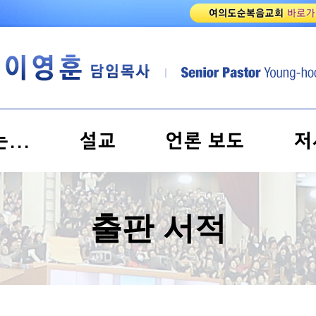
...
설교
언론 보도
저
출판 서적